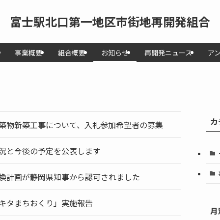
富士駅北口第一地区市街地再開発組合
事業概要
組合概要
お知らせ
再開発ニュース
ア
カ
築物新築工事について、入札参加希望者の募集
況と今後の予定を公表します
換計画が静岡県知事から認可されました
キタまちおくり」実施報告
月